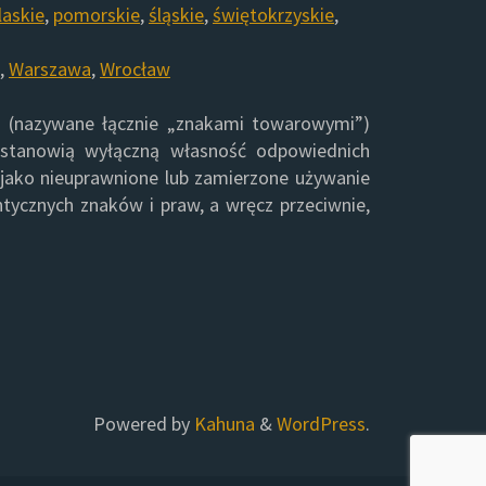
laskie
,
pomorskie
,
śląskie
,
świętokrzyskie
,
,
Warszawa
,
Wrocław
g (nazywane łącznie „znakami towarowymi”)
 stanowią wyłączną własność odpowiednich
jako nieuprawnione lub zamierzone używanie
ntycznych znaków i praw, a wręcz przeciwnie,
Powered by
Kahuna
&
WordPress
.