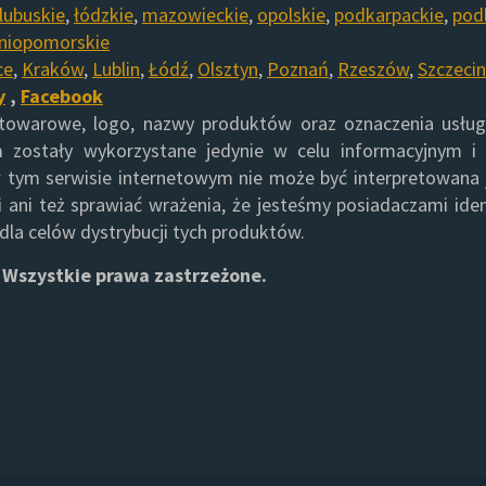
lubuskie
,
łódzkie
,
mazowieckie
,
opolskie
,
podkarpackie
,
pod
niopomorskie
ce
,
Kraków
,
Lublin
,
Łódź
,
Olsztyn
,
Poznań
,
Rzeszów
,
Szczecin
y
,
Facebook
 towarowe, logo, nazwy produktów oraz oznaczenia usłu
 zostały wykorzystane jedynie w celu informacyjnym i
 tym serwisie internetowym nie może być interpretowana 
 ani też sprawiać wrażenia, że jesteśmy posiadaczami ide
la celów dystrybucji tych produktów.
 Wszystkie prawa zastrzeżone.