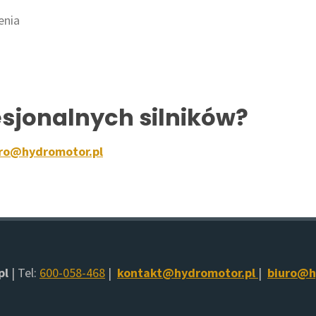
nia​
esjonalnych silników?
ro@hydromotor.pl
pl
| Tel:
600-058-468
|
kontakt@hydromotor.pl
|
biuro@h