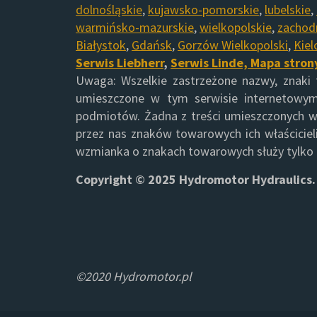
dolnośląskie
,
kujawsko-pomorskie
,
lubelskie
,
warmińsko-mazurskie
,
wielkopolskie
,
zachod
Białystok
,
Gdańsk
,
Gorzów Wielkopolski
,
Kiel
Serwis Liebherr
,
Serwis Linde,
Mapa stron
Uwaga: Wszelkie zastrzeżone nazwy, znaki
umieszczone w tym serwisie internetowym
podmiotów. Żadna z treści umieszczonych w
przez nas znaków towarowych ich właścicieli
wzmianka o znakach towarowych służy tylko d
Copyright © 2025 Hydromotor Hydraulics.
©2020 Hydromotor.pl