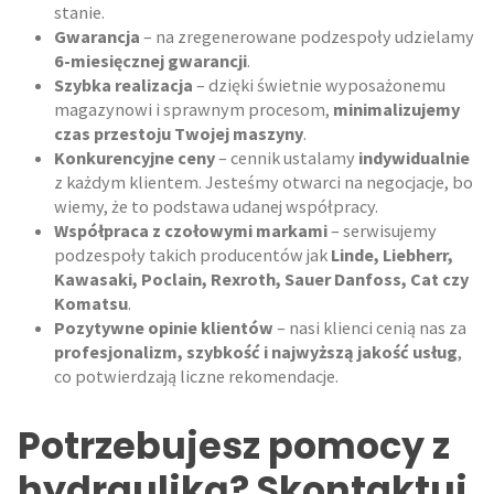
stanie.
Gwarancja
– na zregenerowane podzespoły udzielamy
6-miesięcznej gwarancji
.
Szybka realizacja
– dzięki świetnie wyposażonemu
magazynowi i sprawnym procesom,
minimalizujemy
czas przestoju Twojej maszyny
.
Konkurencyjne ceny
– cennik ustalamy
indywidualnie
z każdym klientem. Jesteśmy otwarci na negocjacje, bo
wiemy, że to podstawa udanej współpracy.
Współpraca z czołowymi markami
– serwisujemy
podzespoły takich producentów jak
Linde, Liebherr,
Kawasaki, Poclain, Rexroth, Sauer Danfoss, Cat czy
Komatsu
.
Pozytywne opinie klientów
– nasi klienci cenią nas za
profesjonalizm, szybkość i najwyższą jakość usług
,
co potwierdzają liczne rekomendacje.
Potrzebujesz pomocy z
hydrauliką? Skontaktuj