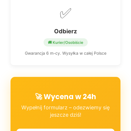
✅
Odbierz
🚚 Kurier/Osobiście
Gwarancja 6 m-cy. Wysyłka w całej Polsce
🚀 Wycena w 24h
Wypełnij formularz – odezwiemy się
jeszcze dziś!