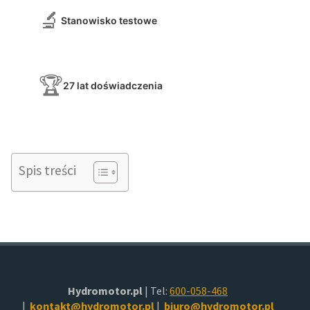
🔬
Stanowisko testowe
🏆
27 lat doświadczenia
Spis treści
Hydromotor.pl
| Tel:
600-058-468
|
kontakt@hydromotor.pl
|
biuro@hydromotor.pl