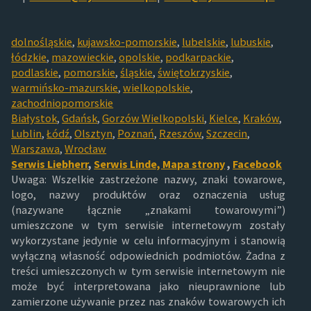
dolnośląskie
,
kujawsko-pomorskie
,
lubelskie
,
lubuskie
,
łódzkie
,
mazowieckie
,
opolskie
,
podkarpackie
,
podlaskie
,
pomorskie
,
śląskie
,
świętokrzyskie
,
warmińsko-mazurskie
,
wielkopolskie
,
zachodniopomorskie
Białystok
,
Gdańsk
,
Gorzów Wielkopolski
,
Kielce
,
Kraków
,
Lublin
,
Łódź
,
Olsztyn
,
Poznań
,
Rzeszów
,
Szczecin
,
Warszawa
,
Wrocław
Serwis Liebherr
,
Serwis Linde,
Mapa strony
,
Facebook
Uwaga: Wszelkie zastrzeżone nazwy, znaki towarowe,
logo, nazwy produktów oraz oznaczenia usług
(nazywane łącznie „znakami towarowymi”)
umieszczone w tym serwisie internetowym zostały
wykorzystane jedynie w celu informacyjnym i stanowią
wyłączną własność odpowiednich podmiotów. Żadna z
treści umieszczonych w tym serwisie internetowym nie
może być interpretowana jako nieuprawnione lub
zamierzone używanie przez nas znaków towarowych ich