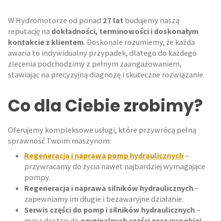
W Hydromotorze od ponad
27 lat
budujemy naszą
reputację na
dokładności, terminowości i doskonałym
kontakcie z klientem
. Doskonale rozumiemy, że każda
awaria to indywidualny przypadek, dlatego do każdego
zlecenia podchodzimy z pełnym zaangażowaniem,
stawiając na precyzyjną diagnozę i skuteczne rozwiązanie.
Co dla Ciebie zrobimy?
Oferujemy kompleksowe usługi, które przywrócą pełną
sprawność Twoim maszynom:
Regeneracja i naprawa pomp hydraulicznych
–
przywracamy do życia nawet najbardziej wymagające
pompy.
Regeneracja i naprawa silników hydraulicznych
–
zapewniamy im długie i bezawaryjne działanie.
Serwis części do pomp i silników hydraulicznych
–
masz dostęp do
oryginalnych części oraz wysokiej