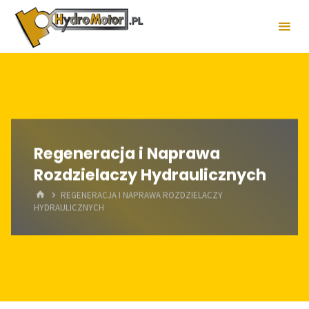
Skip
to
content
Regeneracja i Naprawa
Rozdzielaczy Hydraulicznych
HOME
REGENERACJA I NAPRAWA ROZDZIELACZY
HYDRAULICZNYCH