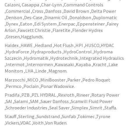
Calzoni, Casappa ,Char-Lynn ,Command Controls
,Commercial ,Cross ,Danfoss ,David Brown ,Delta Power
,Denison ,Des-Case ,Dinamic Oil ,Donaldson ,Duplomatic
,Dynex ,Eaton ,Edi System ,Enerpac ,Eppensteiner ,Fairey
Arlon ,Fawcett Christie ,Flaretite ,Flender Hydrex
,Gresen,Hagglunds.
Haldex ,HAWE ,Hedland ,Hot Flush ,HPI ,HUSCO,HYDAC
,HydraForce ,Hydraproducts ,HydroControl ,Hydroma
Szczecin ,Hydromatik ,Hydrotechnik ,Integrated Hydraulics
,Intermot ,Internormen ,Kawasaki ,Kayaba ,Kracht ,Lake
Monitors ,LHA ,Linde ,Magnom.
Marzocchi ,MICO ,MiniBooster ,Parker ,Pedro Roquet
,Permco ,Poclain ,Ponar Wadowice.
Pradifa ,PZB ,PZL HYDRAL ,Rexroth ,Rineer ,Rotary Power
,SAI ,Salami ,SAM ,Sauer Danfoss ,Scanwill Fluid Power
,Schroeder Industries ,Seal Saver ,Simplex ,Simrit ,Staffa.
Stauff ,Sterling ,Sundstrand ,Sunfab ,Tokimec ,Tyrone
,Vickers,VOAC ,Voith ,Von Ruden.