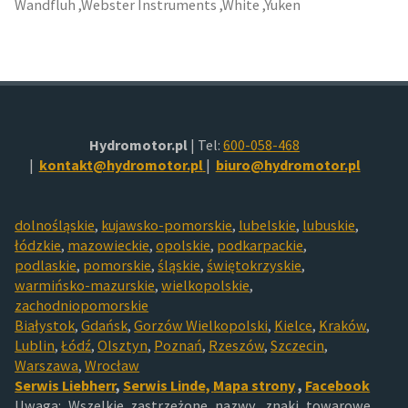
Wandfluh ,Webster Instruments ,White ,Yuken
Hydromotor.pl
| Tel:
600-058-468
|
kontakt@hydromotor.pl
|
biuro@hydromotor.pl
dolnośląskie
,
kujawsko-pomorskie
,
lubelskie
,
lubuskie
,
łódzkie
,
mazowieckie
,
opolskie
,
podkarpackie
,
podlaskie
,
pomorskie
,
śląskie
,
świętokrzyskie
,
warmińsko-mazurskie
,
wielkopolskie
,
zachodniopomorskie
Białystok
,
Gdańsk
,
Gorzów Wielkopolski
,
Kielce
,
Kraków
,
Lublin
,
Łódź
,
Olsztyn
,
Poznań
,
Rzeszów
,
Szczecin
,
Warszawa
,
Wrocław
Serwis Liebherr
,
Serwis Linde,
Mapa strony
,
Facebook
Uwaga: Wszelkie zastrzeżone nazwy, znaki towarowe,