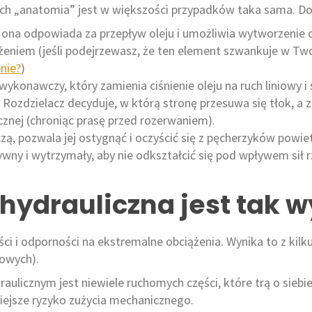
, ich „anatomia” jest w większości przypadków taka sama. 
 ona odpowiada za przepływ oleju i umożliwia wytworzenie 
ążeniem (jeśli podejrzewasz, że ten element szwankuje w Tw
nie?
)
wykonawczy, który zamienia ciśnienie oleju na ruch liniowy i s
 Rozdzielacz decyduje, w którą stronę przesuwa się tłok, a 
ycznej (chroniąc prasę przed rozerwaniem).
ą, pozwala jej ostygnąć i oczyścić się z pęcherzyków powiet
wny i wytrzymały, aby nie odkształcić się pod wpływem sił rz
hydrauliczna jest tak 
ci i odporności na ekstremalne obciążenia. Wynika to z kilk
owych).
aulicznym jest niewiele ruchomych części, które trą o siebie
ejsze ryzyko zużycia mechanicznego.​