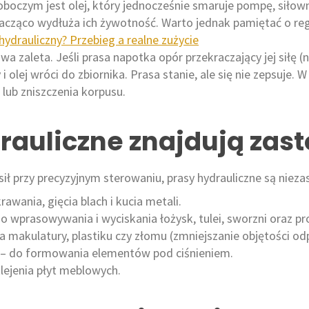
oczym jest olej, który jednocześnie smaruje pompę, siłown
acząco wydłuża ich żywotność. Warto jednak pamiętać o reg
hydrauliczny? Przebieg a realne zużycie
wa zaleta. Jeśli prasa napotka opór przekraczający jej siłę (
olej wróci do zbiornika. Prasa stanie, ale się nie zepsuje. 
ub zniszczenia korpusu.​
rauliczne znajdują zas
ił przy precyzyjnym sterowaniu, prasy hydrauliczne są nieza
rawania, gięcia blach i kucia metali.
o wprasowywania i wyciskania łożysk, tulei, sworzni oraz p
a makulatury, plastiku czy złomu (zmniejszanie objętości od
– do formowania elementów pod ciśnieniem.
klejenia płyt meblowych.