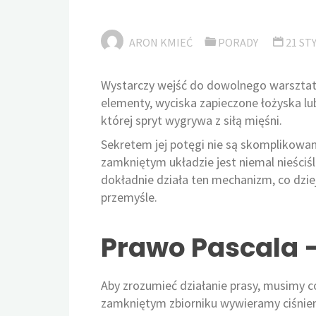
ARON KMIEĆ
PORADY
21 ST
Wystarczy wejść do dowolnego warsztatu
elementy, wyciska zapieczone łożyska lub 
której spryt wygrywa z siłą mięśni.
Sekretem jej potęgi nie są skomplikowane
zamkniętym układzie jest niemal nieściśl
dokładnie działa ten mechanizm, co dziej
przemyśle.
Prawo Pascala – 
Aby zrozumieć działanie prasy, musimy co
zamkniętym zbiorniku wywieramy ciśnieni