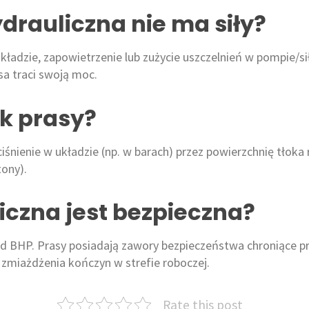
drauliczna nie ma siły?
układzie, zapowietrzenie lub zużycie uszczelnień w pompie/si
sa traci swoją moc.
sk prasy?
śnienie w układzie (np. w barach) przez powierzchnię tłoka
tony).
iczna jest bezpieczna?
d BHP. Prasy posiadają zawory bezpieczeństwa chroniące p
zmiażdżenia kończyn w strefie roboczej.
Rate this post