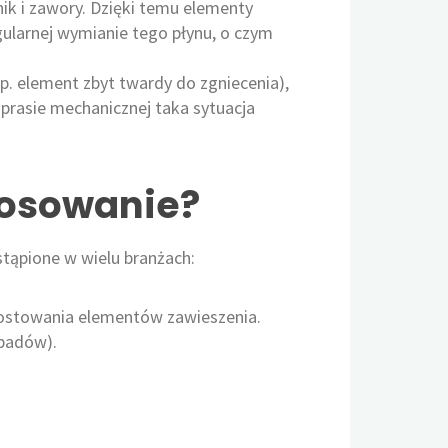
ik i zawory. Dzięki temu elementy
ularnej wymianie tego płynu, o czym
np. element zbyt twardy do zgniecenia),
W prasie mechanicznej taka sytuacja
tosowanie?
stąpione w wielu branżach:
rostowania elementów zawieszenia.​
padów).​