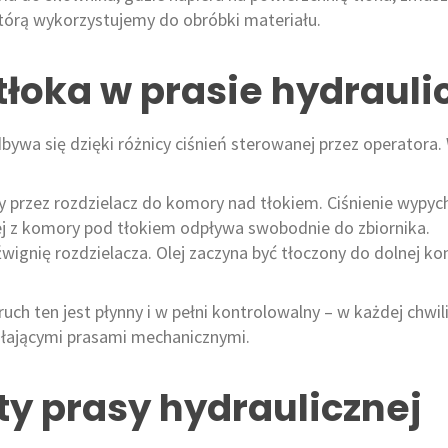
 którą wykorzystujemy do obróbki materiału.
 tłoka w prasie hydrauli
bywa się dzięki różnicy ciśnień sterowanej przez operator
ny przez rozdzielacz do komory nad tłokiem. Ciśnienie wypyc
ej z komory pod tłokiem odpływa swobodnie do zbiornika.
wignię rozdzielacza. Olej zaczyna być tłoczony do dolnej k
uch ten jest płynny i w pełni kontrolowalny – w każdej chwi
łającymi prasami mechanicznymi.
y prasy hydraulicznej