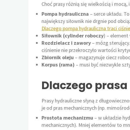
Choć prasy różnią się wielkością i mocą
Pompa hydrauliczna
– serce układu. To
największy siłownik nie drgnie pod obci
Dlaczego pompa hydrauliczna traci ciśnie
Siłownik (cylinder roboczy
) – element 
Rozdzielacz i zawory
– mózg sterujący.
ciśnienie nie przekroczyło wartości kryt
Zbiornik oleju
– magazynuje ciecz robocz
Korpus (rama)
– musi być niezwykle szty
Dlaczego prasa 
Prasy hydrauliczne słyną z długowiecznoś
je od pras mechanicznych (np. mimośrod
Prostota mechanizmu
– w układzie hydr
mechanicznych). Mniej elementów to mni