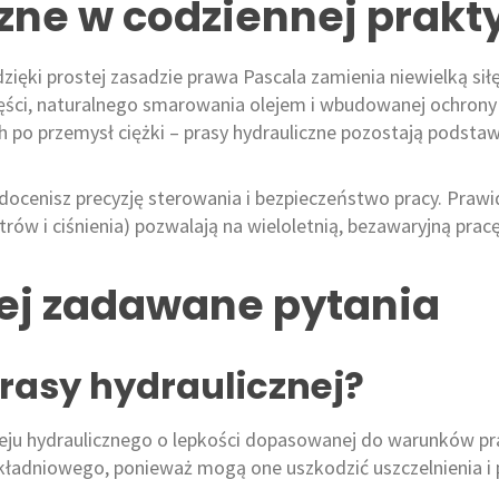
zne w codziennej prakt
dzięki prostej zasadzie prawa Pascala zamienia niewielką si
zęści, naturalnego smarowania olejem i wbudowanej ochrony
po przemysł ciężki – prasy hydrauliczne pozostają podst
 docenisz precyzję sterowania i bezpieczeństwo pracy. Prawi
ltrów i ciśnienia) pozwalają na wieloletnią, bezawaryjną pra
iej zadawane pytania
prasy hydraulicznej?
u hydraulicznego o lepkości dopasowanej do warunków pracy
ekładniowego, ponieważ mogą one uszkodzić uszczelnienia i