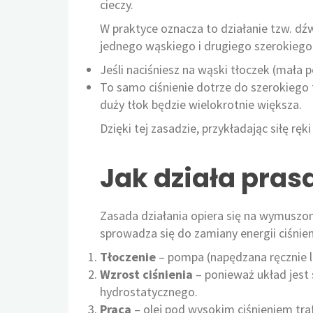
cieczy.​​
W praktyce oznacza to działanie tzw. dź
jednego wąskiego i drugiego szerokiego
Jeśli naciśniesz na wąski tłoczek (mała p
To samo ciśnienie dotrze do szerokiego
duży tłok będzie wielokrotnie większa.​
Dzięki tej zasadzie, przykładając siłę r
Jak działa pras
Zasada działania opiera się na wymuszon
sprowadza się do zamiany energii ciśnie
Tłoczenie
– pompa (napędzana ręcznie lub
Wzrost ciśnienia
– ponieważ układ jest 
hydrostatycznego.
Praca
– olej pod wysokim ciśnieniem traf