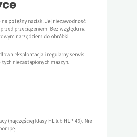
yce
łę na potężny nacisk. Jej niezawodność
 przed przeciążeniem. Bez względu na
awowym narzędziem do obróbki
dłowa eksploatacja i regularny serwis
cę tych niezastąpionych maszyn.
 (najczęściej klasy HL lub HLP 46). Nie
 pompę.