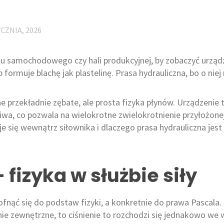
YCZNIA, 2026
 samochodowego czy hali produkcyjnej, by zobaczyć urządze
formuje blachę jak plastelinę. Prasa hydrauliczna, bo o niej
 przekładnie zębate, ale prosta fizyka płynów. Urządzenie t
iwa, co pozwala na wielokrotne zwielokrotnienie przyłożonej
e się wewnątrz siłownika i dlaczego prasa hydrauliczna jes
fizyka w służbie siły
fnąć się do podstaw fizyki, a konkretnie do prawa Pascala. M
e zewnętrzne, to ciśnienie to rozchodzi się jednakowo we ws