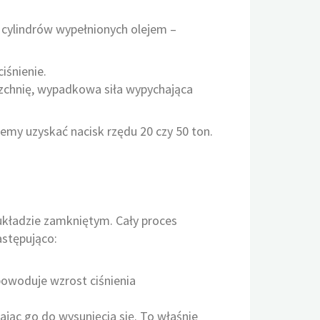
 cylindrów wypełnionych olejem –
iśnienie.
rzchnię, wypadkowa siła wypychająca
żemy uzyskać nacisk rzędu 20 czy 50 ton.
układzie zamkniętym. Cały proces
astępująco:
.
powoduje wzrost ciśnienia
ając go do wysunięcia się. To właśnie