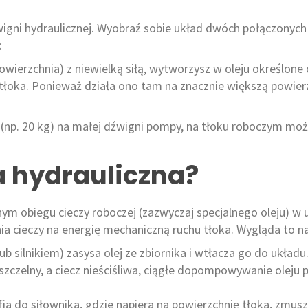
wigni hydraulicznej. Wyobraź sobie układ dwóch połączonych
:
owierzchnia) z niewielką siłą, wytworzysz w oleju określone c
 tłoka. Ponieważ działa ono tam na znacznie większą powie
ęki (np. 20 kg) na małej dźwigni pompy, na tłoku roboczym mo
a hydrauliczna?
ym obiegu cieczy roboczej (zazwyczaj specjalnego oleju) w 
nia cieczy na energię mechaniczną ruchu tłoka. Wygląda to n
 silnikiem) zasysa olej ze zbiornika i wtłacza go do układu
szczelny, a ciecz nieściśliwa, ciągłe dopompowywanie oleju 
ia do siłownika, gdzie napiera na powierzchnię tłoka, zmusz