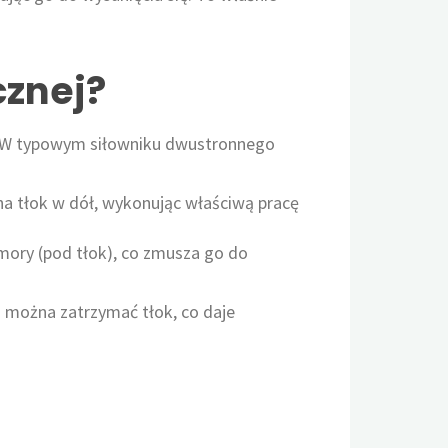
cznej?
a. W typowym siłowniku dwustronnego
ha tłok w dół, wykonując właściwą pracę
omory (pod tłok), co zmusza go do
li można zatrzymać tłok, co daje