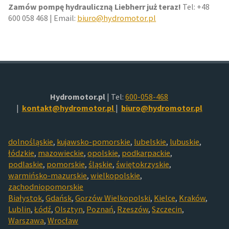
Zamów pompę hydrauliczną Liebherr już teraz!
Tel: +48
600 058 468 | Email:
biuro@hydromotor.pl
Hydromotor.pl
| Tel:
600-058-468
|
kontakt@hydromotor.pl
|
biuro@hydromotor.pl
dolnośląskie
,
kujawsko-pomorskie
,
lubelskie
,
lubuskie
,
łódzkie
,
mazowieckie
,
opolskie
,
podkarpackie
,
podlaskie
,
pomorskie
,
śląskie
,
świętokrzyskie
,
warmińsko-mazurskie
,
wielkopolskie
,
zachodniopomorskie
Białystok
,
Gdańsk
,
Gorzów Wielkopolski
,
Kielce
,
Kraków
,
Lublin
,
Łódź
,
Olsztyn
,
Poznań
,
Rzeszów
,
Szczecin
,
Warszawa
,
Wrocław