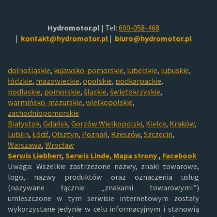
Hydromotor.pl
| Tel:
600-058-468
|
kontakt@hydromotor.pl
|
biuro@hydromotor.pl
dolnośląskie
,
kujawsko-pomorskie
,
lubelskie
,
lubuskie
,
łódzkie
,
mazowieckie
,
opolskie
,
podkarpackie
,
podlaskie
,
pomorskie
,
śląskie
,
świętokrzyskie
,
warmińsko-mazurskie
,
wielkopolskie
,
zachodniopomorskie
Białystok
,
Gdańsk
,
Gorzów Wielkopolski
,
Kielce
,
Kraków
,
Lublin
,
Łódź
,
Olsztyn
,
Poznań
,
Rzeszów
,
Szczecin
,
Warszawa
,
Wrocław
Serwis Liebherr
,
Serwis Linde,
Mapa strony
,
Facebook
Uwaga: Wszelkie zastrzeżone nazwy, znaki towarowe,
logo, nazwy produktów oraz oznaczenia usług
(nazywane łącznie „znakami towarowymi”)
umieszczone w tym serwisie internetowym zostały
wykorzystane jedynie w celu informacyjnym i stanowią