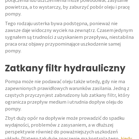
połączenia lub uszczelnienia może powodować zasysanie
powietrza, a to wystarczy, by zaburzyć pobór oleju i pracę
pompy.
Tego rodzaju usterka bywa podstępna, ponieważ nie
zawsze daje widoczny wyciek na zewnątrz. Czasem jedynym
sygnałem są trudności z uzyskaniem przepływu, niestabilna
praca oraz objawy przypominające uszkodzenie samej
pompy.
Zatkany filtr hydrauliczny
Pompa może nie podawać oleju także wtedy, gdy nie ma
zapewnionych prawidłowych warunków zasilania. Jedną z
częstych przyczyn jest zabrudzony lub zatkany filtr, który
ogranicza przepływ medium i utrudnia dopływ oleju do
pompy.
Zbyt duży opór na dopływie może prowadzić do spadku
wydajności, problemów z zasysaniem, a w dłuższej
perspektywie również do poważniejszych uszkodzeń
układu. Dlatego tak duże znaczenie ma kontrola tego,
kiedy