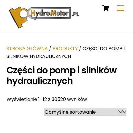
Cart
Skip
Men
to
content
STRONA GŁÓWNA
/
PRODUKTY
/ CZĘŚCI DO POMP I
SILNIKÓW HYDRAULICZNYCH
Części do pomp i silników
hydraulicznych
Wyświetlanie 1–12 z 30520 wyników