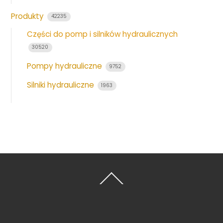
Produkty
42235
Części do pomp i silników hydraulicznych
30520
Pompy hydrauliczne
9752
Silniki hydrauliczne
1963
Back
To
Top